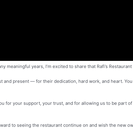
הוצא משימוש
בגרסה 6.9.0! IE conditional comments are ignored by all supported browsers. in
/homepages/36/d241238346/htdocs/clickandbuil
פריט שלנו
מדיה
צור קשר
ny meaningful years, I’m excited to share that Rafi’s Restaura
st and present — for their dedication, hard work, and heart. You
ou for your support, your trust, and for allowing us to be part
forward to seeing the restaurant continue on and wish the new o