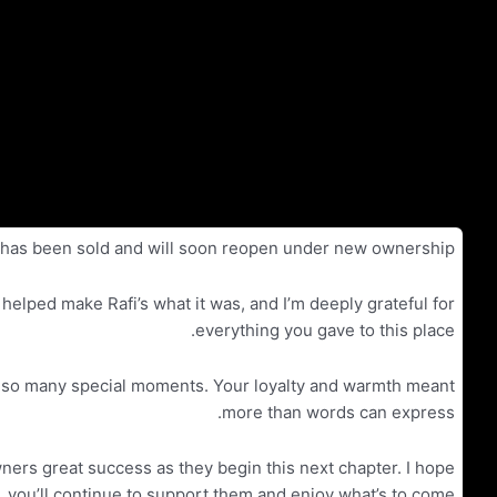
ילוג
תוכן
Deprecated
: הפונקציה WP_Dependencies->add_data() נקרא באמצעות ארגומנט ש
ds/RafisIsraeliFood/wp-includes/functions.php
on line
6170
אודות
פנק חיילים
הת
חנות
nt has been sold and will soon reopen under new ownership.
 helped make Rafi’s what it was, and I’m deeply grateful for
everything you gave to this place.
 of so many special moments. Your loyalty and warmth meant
more than words can express.
wners great success as they begin this next chapter. I hope
you’ll continue to support them and enjoy what’s to come.