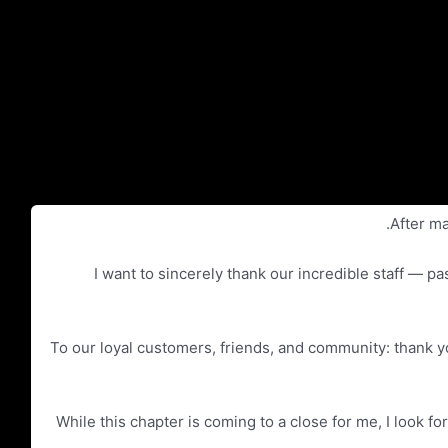
After ma
I want to sincerely thank our incredible staff — pa
To our loyal customers, friends, and community: thank y
While this chapter is coming to a close for me, I look 