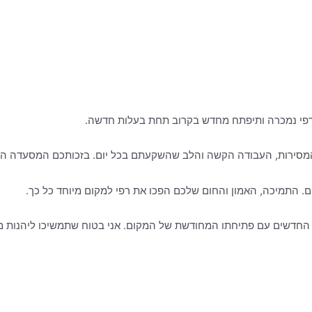
פי נמכרה ותיפתח מחדש בקרוב תחת בעלות חדשה.
 המסירות, העבודה הקשה והלב שהשקעתם בכל יום. בזכותכם המסעדה ה
ים. התמיכה, האמון והחום שלכם הפכו את רפי למקום מיוחד כל כך.
ם החדשים עם פתיחתו המחודשת של המקום. אני בטוח שתמשיכו ליהנות 
שעות פתיחה:
ש עציון
א'-ה' – 11:00 עד 21:00
058-66