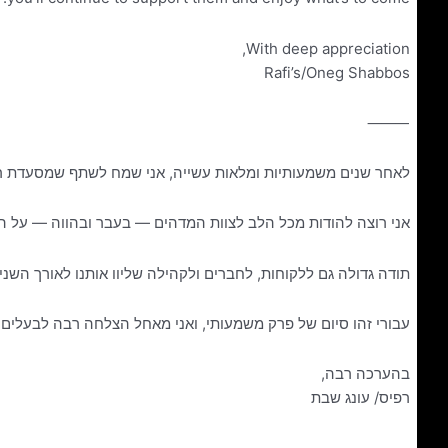
With deep appreciation,
Rafi’s/Oneg Shabbos
⸻
לאחר שנים משמעותיות ומלאות עשייה, אני שמח לשתף שמסעדת ר
אני רוצה להודות מכל הלב לצוות המדהים — בעבר ובהווה — על
תודה גדולה גם ללקוחות, לחברים ולקהילה שליוו אותנו לאורך השנ
עבורי זהו סיום של פרק משמעותי, ואני מאחל הצלחה רבה לבעלי
צומת גו
אודות
בהערכה רבה,
פנק חיילים
רפיס/ עונג שבת
88800
התפריט שלנו